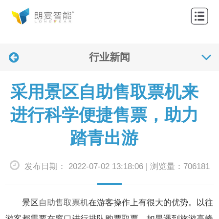
网
站
关
首
行业新闻
于
产
页
我
品
解
采用景区自助售取票机来
们
中
决
应
进行科学便捷售票，助力
心
方
用
联
踏青出游
案
案
系
新
发布日期： 2022-07-02 13:18:06 | 浏览量：706181
例
我
闻
们
资
景区
自助售取票机
在游客操作上有很大的优势。以往
讯
游客都需要在窗口进行排队购票取票，如果遇到旅游高峰