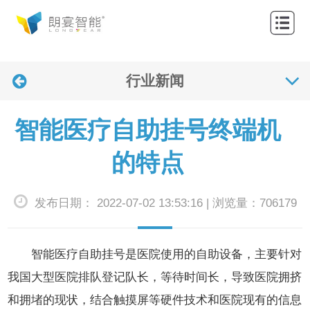
网
站
关
首
行业新闻
于
产
页
我
品
解
智能医疗自助挂号终端机
们
中
决
应
的特点
心
方
用
联
发布日期： 2022-07-02 13:53:16 | 浏览量：706179
案
案
系
新
例
我
闻
智能医疗自助挂号是医院使用的自助设备，主要针对
们
资
我国大型医院排队登记队长，等待时间长，导致医院拥挤
和拥堵的现状，结合触摸屏等硬件技术和医院现有的信息
讯