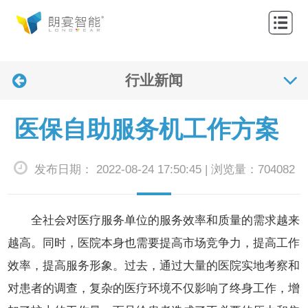
网
站
关
首
行业新闻
于
产
页
我
品
解
医保自助服务机工作方案
们
中
决
应
发布日期： 2022-08-24 17:50:45 | 浏览量：704082
心
方
用
联
案
案
系
新
全社会对医疗服务单位的服务效率和质量的需求越来
例
我
闻
越高。同时，医院本身也需要提高市场竞争力，提高工作
效率，提高服务形象。过去，通过大量的医院实地考察和
们
资
对患者的调查，复杂的医疗环境不仅影响了终身工作，增
讯