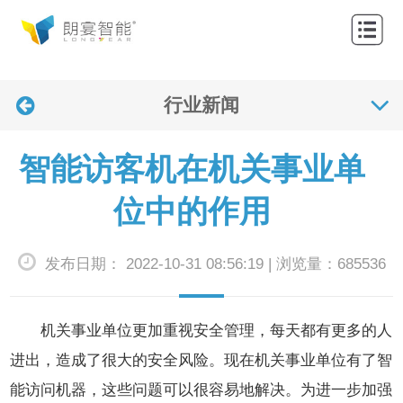
网
站
关
首
行业新闻
于
产
页
我
品
解
智能访客机在机关事业单
们
中
决
应
位中的作用
心
方
用
联
发布日期： 2022-10-31 08:56:19 | 浏览量：685536
案
案
系
新
例
我
闻
机关事业单位更加重视安全管理，每天都有更多的人
们
资
进出，造成了很大的安全风险。现在机关事业单位有了智
能访问机器，这些问题可以很容易地解决。为进一步加强
讯