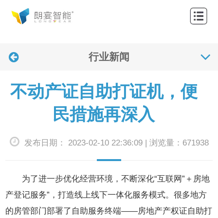
网
站
关
首
行业新闻
于
产
页
我
品
解
不动产证自助打证机，便
们
中
决
应
民措施再深入
心
方
用
联
发布日期： 2023-02-10 22:36:09 | 浏览量：671938
案
案
系
新
例
我
闻
为了进一步优化经营环境，不断深化“互联网”＋房地
们
资
产登记服务”，打造线上线下一体化服务模式。很多地方
的房管部门部署了自助服务终端——房地产产权证自助打
讯