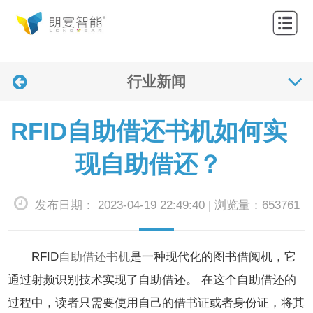
网
站
关
首
行业新闻
于
产
页
我
品
解
RFID自助借还书机如何实
们
中
决
应
现自助借还？
心
方
用
联
发布日期： 2023-04-19 22:49:40 | 浏览量：653761
案
案
系
新
例
我
闻
RFID
自助借还书机
是一种现代化的图书借阅机，它
们
资
通过射频识别技术实现了自助借还。 在这个自助借还的
过程中，读者只需要使用自己的借书证或者身份证，将其
讯