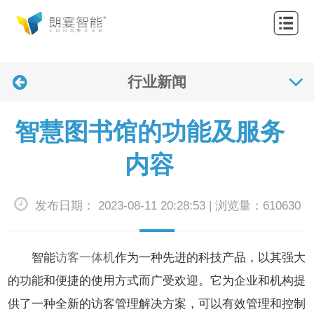
网
站
关
首
行业新闻
于
产
页
我
品
解
智慧图书馆的功能及服务
们
中
决
应
内容
心
方
用
联
发布日期： 2023-08-11 20:28:53 | 浏览量：610630
案
案
系
新
例
我
闻
智能
访客一体机
作为一种先进的科技产品，以其强大
们
资
的功能和便捷的使用方式而广受欢迎。它为企业和机构提
供了一种全新的访客管理解决方案，可以有效管理和控制
讯