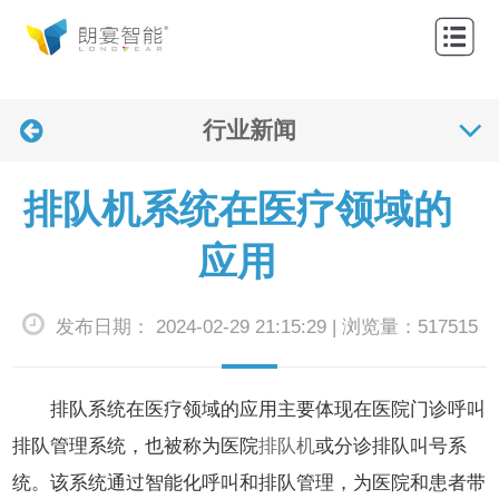
网
站
关
首
行业新闻
于
产
页
我
品
解
排队机系统在医疗领域的
们
中
决
应
应用
心
方
用
联
发布日期： 2024-02-29 21:15:29 | 浏览量：517515
案
案
系
新
例
我
闻
排队系统在医疗领域的应用主要体现在医院门诊呼叫
们
资
排队管理系统，也被称为医院
排队机
或分诊排队叫号系
统。该系统通过智能化呼叫和排队管理，为医院和患者带
讯