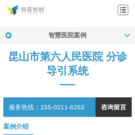
网
站
关
首
智慧医院案例
于
产
页
我
品
解
昆山市第六人民医院 分诊
们
中
决
应
导引系统
心
方
用
联
案
案
系
新
例
我
闻
服务热线：
155-0211-6263
咨询留言
们
资
案例介绍
讯