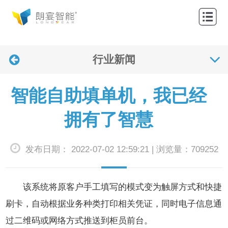
网
站
关
首
行业新闻
于
产
页
我
品
解
智能自助填单机，我已经
们
中
决
应
拥有了智慧
心
方
用
联
发布日期： 2022-07-02 12:59:21 | 浏览量：709252
案
案
系
新
例
我
闻
该系统将原客户手工填写的模式变为触屏方式和快捷
们
资
刷卡，自动根据业务种类打印相关凭证，同时电子信息通
过二维码或网络方式推送到柜员前台。
讯