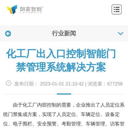
网
站
关
首
行业新闻
于
产
页
我
品
解
化工厂出入口控制智能门
们
中
决
应
禁管理系统解决方案
心
方
用
联
发布日期： 2023-01-01 21:10:42 | 浏览量：677258
案
案
系
新
例
我
闻
由于化工厂内部控制的需要，企业推出了人员定位系
们
资
统门禁集成方案，实现了人员定位、车辆定位、设备定
位、电子围栏、安全预警、考勤管理、车辆管理、访客管
讯