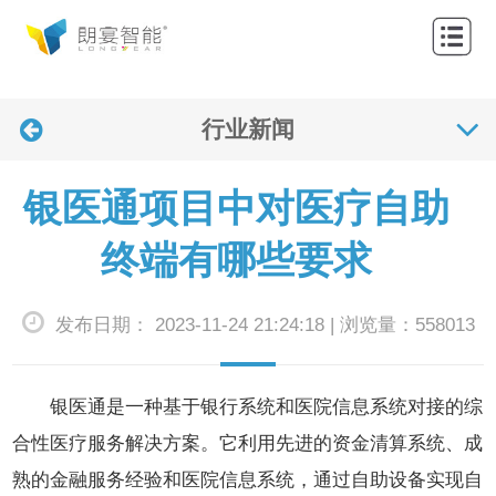
网
站
关
首
行业新闻
于
产
页
我
品
解
银医通项目中对医疗自助
们
中
决
应
终端有哪些要求
心
方
用
联
发布日期： 2023-11-24 21:24:18 | 浏览量：558013
案
案
系
新
例
我
闻
银医通是一种基于银行系统和医院信息系统对接的综
们
资
合性医疗服务解决方案。它利用先进的资金清算系统、成
熟的金融服务经验和医院信息系统，通过自助设备实现自
讯