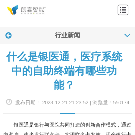
网
站
关
首
行业新闻
于
产
页
我
品
解
什么是银医通，医疗系统
们
中
决
应
中的自助终端有哪些功
心
方
用
联
能？
案
案
系
新
发布日期： 2023-12-21 21:23:52 | 浏览量：550174
例
我
闻
们
资
银医通是银行与医院共同打造的创新合作模式，通过
讯
向客户、患者发行联名卡，实现联名卡发放、现金银行卡