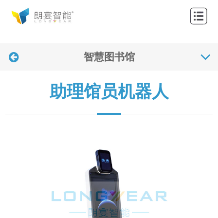
网
站
关
首
智慧图书馆
于
产
页
我
品
解
助理馆员机器人
们
中
决
应
心
方
用
联
案
案
系
新
例
我
闻
们
资
讯