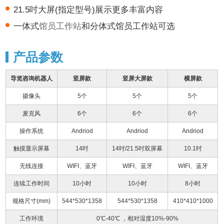
21.5吋大屏(指定型号)展示更多丰富内容
一体式
馆员工作站
和分体式馆员工作站可选
产品参数
导览咨询机器人
竖屏款
竖屏大屏款
横屏款
摄像头
5个
5个
5个
麦克风
6个
6个
6个
操作系统
Andriod
Andriod
Andriod
触摸显示屏幕
14吋
14吋/21.5吋双屏幕
10.1吋
无线连接
WIFI、蓝牙
WIFI、蓝牙
WIFI、蓝牙
连续工作时间
10小时
10小时
8小时
规格尺寸(mm)
544*530*1358
544*530*1358
410*410*1000
工作环境
0℃-40℃ ，相对湿度10%-90%