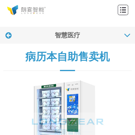
网
站
关
首
智慧医疗
于
产
页
我
品
解
病历本自助售卖机
们
中
决
应
心
方
用
联
案
案
系
新
例
我
闻
们
资
讯